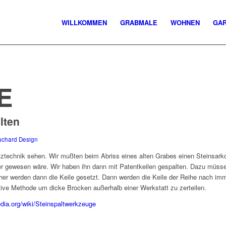
WILLKOMMEN
GRABMALE
WOHNEN
GA
E
lten
uchard Design
ztechnik sehen. Wir mußten beim Abriss eines alten Grabes einen Steinsarkop
 gewesen wäre. Wir haben ihn dann mit Patentkeilen gespalten. Dazu müsse
her werden dann die Keile gesetzt. Dann werden die Keile der Reihe nach imme
ektive Methode um dicke Brocken außerhalb einer Werkstatt zu zerteilen.
edia.org/wiki/Steinspaltwerkzeuge