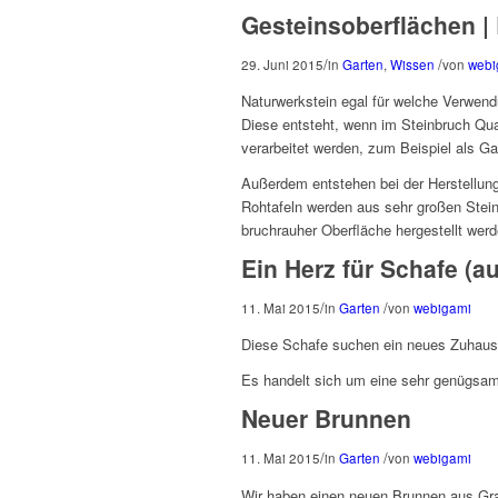
Gesteinsoberflächen |
/
/
29. Juni 2015
in
Garten
,
Wissen
von
webi
Naturwerkstein egal für welche Verwend
Diese entsteht, wenn im Steinbruch Q
verarbeitet werden, zum Beispiel als Ga
Außerdem entstehen bei der Herstellung
Rohtafeln werden aus sehr großen Stei
bruchrauher Oberfläche hergestellt wer
Ein Herz für Schafe (a
/
/
11. Mai 2015
in
Garten
von
webigami
Diese Schafe suchen ein neues Zuhaus
Es handelt sich um eine sehr genügsa
Neuer Brunnen
/
/
11. Mai 2015
in
Garten
von
webigami
Wir haben einen neuen Brunnen aus Gran