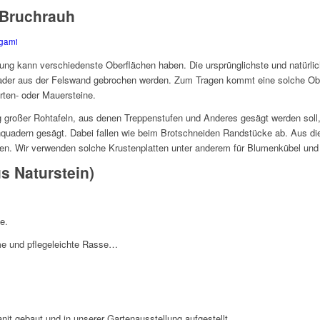
 Bruchrauh
gami
ung kann verschiedenste Oberflächen haben. Die ursprünglichste und natürlich
uader aus der Felswand gebrochen werden. Zum Tragen kommt eine solche Ob
rten- oder Mauersteine.
 großer Rohtafeln, aus denen Treppenstufen und Anderes gesägt werden soll,
nquadern gesägt. Dabei fallen wie beim Brotschneiden Randstücke ab. Aus d
den. Wir verwenden solche Krustenplatten unter anderem für Blumenkübel und
us Naturstein)
e.
me und pflegeleichte Rasse…
it gebaut und in unserer Gartenausstellung aufgestellt.