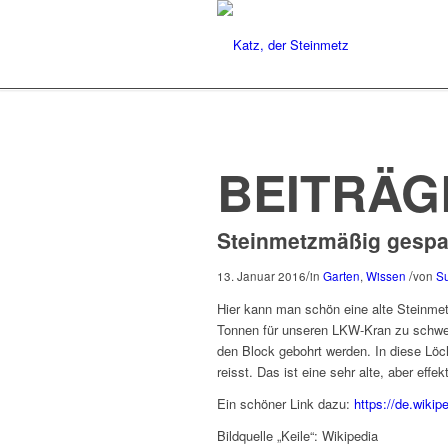
BEITRÄG
Steinmetzmäßig gespa
/
/
13. Januar 2016
in
Garten
,
Wissen
von
S
Hier kann man schön eine alte Steinmet
Tonnen für unseren LKW-Kran zu schwer
den Block gebohrt werden. In diese Löc
reisst. Das ist eine sehr alte, aber eff
Ein schöner Link dazu:
https://de.wikip
Bildquelle „Keile“: Wikipedia